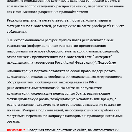
подлежит использованию кем-либо в какой бы то ни было форме, в
том числе воспроизведению, распространению, переработке не иначе
как с письменного разрешения правообладателя.
Редакция портала не несет ответственности за комментарии и
материалы пользователей, размещенные на сайте prochepetsk.ru и его
субдоменах.
"На информационном ресурсе применяются рекомендательные
технологии (информационные технологии предоставления
информации на основе сбора, систематизации и анализа сведений,
относящихся к предпочтениям пользователей сети "Интернет",
находящихся на территории Российской Федерации)".
Подробнее
Администрация портала оставляет за собой право модерировать
комментарии, исходя из соображений сохранения конструктивности
обсуждения тем и соблюдения законодательства РФ и
рекомендательных технологий. На сайте не допускаются
комментарии, содержащие нецензурную брань, разжигающие
межнациональную рознь, возбуждающие ненависть или вражду, а
равно унижение человеческого достоинства, размещение ссылок не
по теме. IP-адреса пользователей, не соблюдающих эти требования,
могут быть переданы по запросу в надзорные и правоохранительные
органы.
Внимание!
Совершая любые действия на сайте, вы автоматически