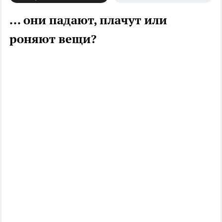
... они падают, плачут или
роняют вещи?