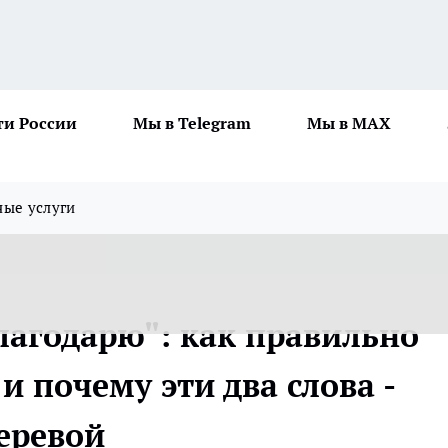
ти России
Мы в Telegram
Мы в MAX
ные услуги
благодарю": как правильно
и почему эти два слова -
еревой