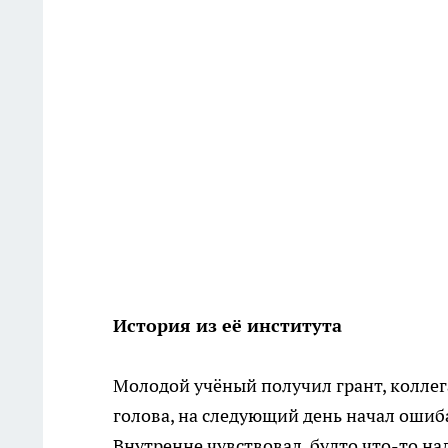
История из её института
Молодой учёный получил грант, коллега
голова, на следующий день начал ошиба
Внутренне чувствовал, будто что-то над