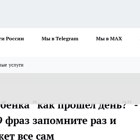
ти России
Мы в Telegram
Мы в MAX
ные услуги
бенка "как прошел день?" -
9 фраз запомните раз и
жет все сам