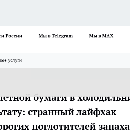
ти России
Мы в Telegram
Мы в MAX
ные услуги
летной бумаги в холодильн
ьтату: странный лайфхак
орогих поглотителей запаха