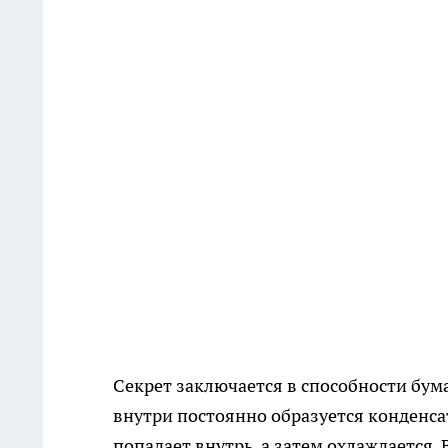
Секрет заключается в способности бум
внутри постоянно образуется конденсат
попадает внутрь, а затем охлаждается.