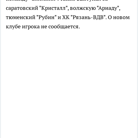
саратовский "Кристалл", волжскую "Ариаду",
тюменский "Рубин" и ХК "Рязань-ВДВ". О новом
клубе игрока не сообщается.