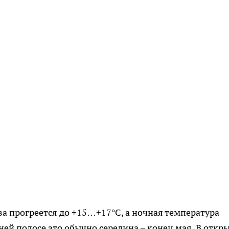
чва прогреется до +15…+17°C, а ночная температура
дней полосе это обычно середина – конец мая. В откр