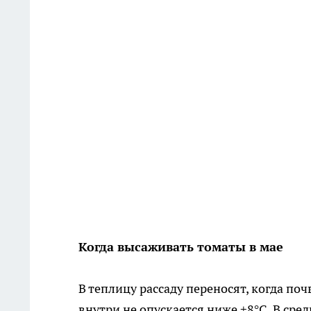
Когда высаживать томаты в мае
В теплицу рассаду переносят, когда по
внутри не опускается ниже +8°C. В сре