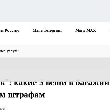
ти России
Мы в Telegram
Мы в MAX
ные услуги
к": какие 3 вещи в багажни
ым штрафам
сии