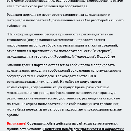
том числе воспроизведению, распространению, переработке не иначе
как с письменного разрешения правообладателя.
Редакция портала не несет ответственности за комментарии и
материалы пользователей, размещенные на сайте prochepetsk.ru и его
субдоменах.
"На информационном ресурсе применяются рекомендательные
технологии (информационные технологии предоставления
информации на основе сбора, систематизации и анализа сведений,
относящихся к предпочтениям пользователей сети "Интернет",
находящихся на территории Российской Федерации)".
Подробнее
Администрация портала оставляет за собой право модерировать
комментарии, исходя из соображений сохранения конструктивности
обсуждения тем и соблюдения законодательства РФ и
рекомендательных технологий. На сайте не допускаются
комментарии, содержащие нецензурную брань, разжигающие
межнациональную рознь, возбуждающие ненависть или вражду, а
равно унижение человеческого достоинства, размещение ссылок не
по теме. IP-адреса пользователей, не соблюдающих эти требования,
могут быть переданы по запросу в надзорные и правоохранительные
органы.
Внимание!
Совершая любые действия на сайте, вы автоматически
принимаете условия «
Политики конфиденциальности и обработки