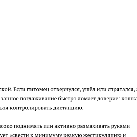
ской. Если питомец отвернулся, ушёл или спрятался, 
авязанное поглаживание быстро ломает доверие: кошк
льзя контролировать дистанцию.
высоко поднимать или активно размахивать руками
ует «свести к минимуму резкую жестикуляцию и