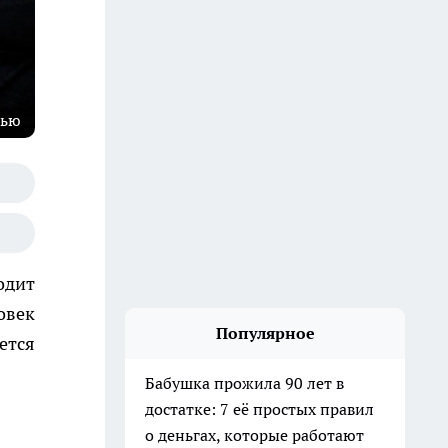
тью
одит
овек
Популярное
ется
Бабушка прожила 90 лет в
достатке: 7 её простых правил
о деньгах, которые работают