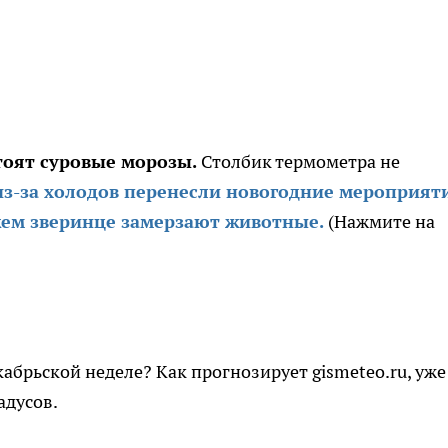
стоят суровые морозы.
Столбик термометра не
из-за холодов перенесли новогодние мероприят
жем зверинце замерзают животные.
(Нажмите на
кабрьской неделе? Как прогнозирует gismeteo.ru, уже
адусов.