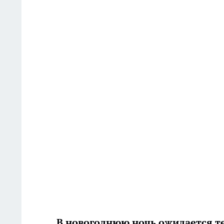
В новогоднюю ночь
ожидается те