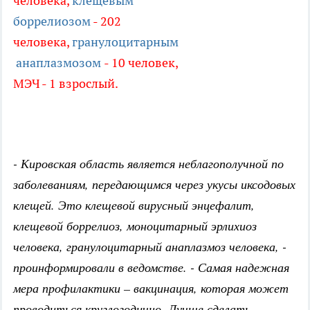
человека,
клещевым
боррелиозом
- 202
человека,
гранулоцитарны
м
анаплазмозом
- 10 человек,
МЭЧ - 1 взрослый.
- Кировская область является не
благополучной по
заболеваниям, передающимся через укусы иксодовых
клещей. Это клещевой вирусный энцефалит,
клещевой боррелиоз, моноцитарный эрлихиоз
человека, гранулоцитарный анаплазмоз человека,
-
проинформировали в ведомстве. - Самая надежная
мера профилактики – вакцинация, которая может
проводиться круглогодично. Лучше сделать