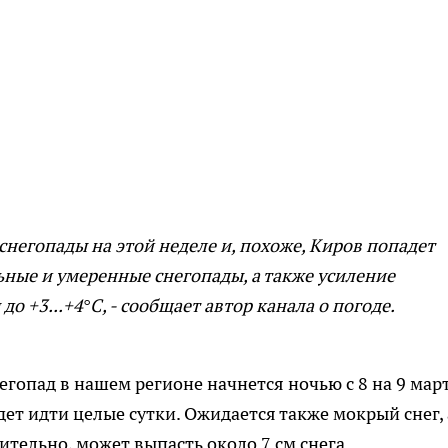
негопады на этой неделе и, похоже, Киров попадет
ные и умеренные снегопады, а также усиление
до +3...+4°С, - сообщает автор канала о погоде.
опад в нашем регионе начнется ночью с 8 на 9 март
дет идти целые сутки. Ожидается также мокрый снег, 
ительно, может выпасть около 7 см снега.