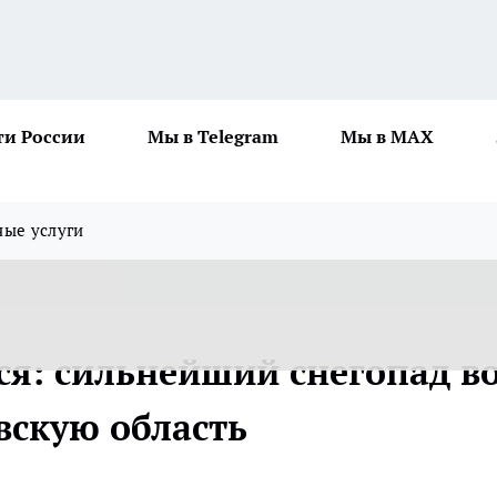
ти России
Мы в Telegram
Мы в MAX
ные услуги
я: сильнейший снегопад во
вскую область