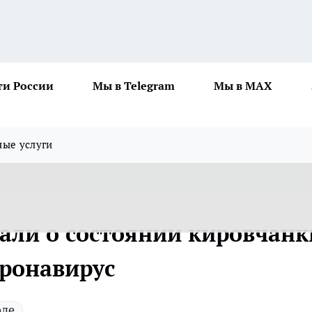
ти России
Мы в Telegram
Мы в MAX
ные услуги
зали о состоянии кировчанк
оронавирус
оде