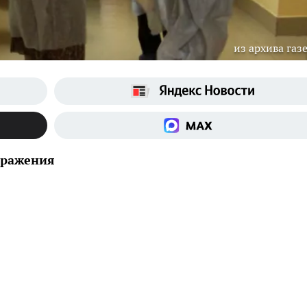
из архива газ
заражения