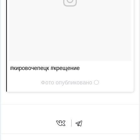
#кировочепецк #крещение
Фото опубликовано ⚪️