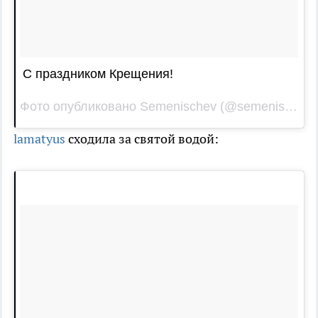
С праздником Крещения!
Фото опубликовано Semenischev (@semenischev_alexey)
lamatyus
сходила за святой водой: