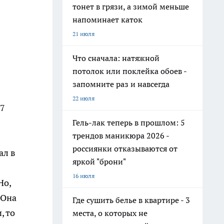
тонет в грязи, а зимой меньше
напоминает каток
21 июля
Что сначала: натяжной
потолок или поклейка обоев -
запомните раз и навсегда
22 июля
37
Гель-лак теперь в прошлом: 5
трендов маникюра 2026 -
россиянки отказываются от
ал в
яркой "брони"
16 июля
Но,
 Она
Где сушить белье в квартире - 3
, то
места, о которых не