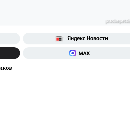
prochepetsk
иков