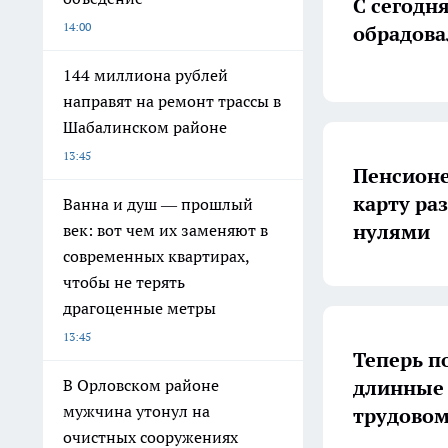
С сегодн
14:00
обрадова
144 миллиона рублей
направят на ремонт трассы в
Шабалинском районе
13:45
Пенсионе
карту ра
Ванна и душ — прошлый
нулями
век: вот чем их заменяют в
современных квартирах,
чтобы не терять
драгоценные метры
13:45
Теперь п
длинные 
В Орловском районе
мужчина утонул на
трудовом
очистных сооружениях