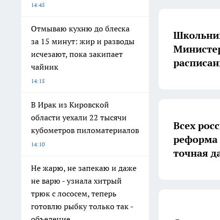
14:45
Отмываю кухню до блеска
Школьник
за 15 минут: жир и разводы
Министер
исчезают, пока закипает
расписан
чайник
14:15
В Ирак из Кировской
области уехали 22 тысячи
Всех рос
кубометров пиломатериалов
реформа 
14:10
точная д
Не жарю, не запекаю и даже
не варю - узнала хитрый
трюк с лососем, теперь
готовлю рыбку только так -
объедение