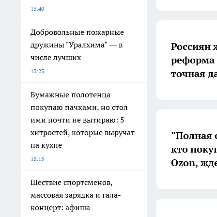
13:40
Добровольные пожарные
дружины "Уралхима" — в
Россиян 
числе лучших
реформа 
точная д
13:23
Бумажные полотенца
покупаю пачками, но стол
ими почти не вытираю: 5
хитростей, которые выручат
"Полная о
на кухне
кто покуп
13:15
Ozon, жд
Шествие спортсменов,
массовая зарядка и гала-
концерт: афиша