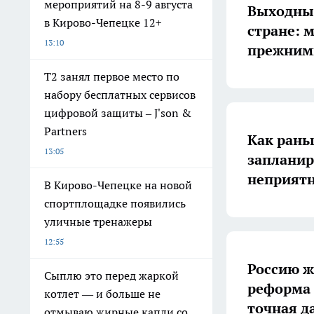
мероприятий на 8-9 августа
Выходные
в Кирово-Чепецке 12+
стране: 
13:10
прежним
Т2 занял первое место по
набору бесплатных сервисов
цифровой защиты – J'son &
Partners
Как раньш
13:05
запланиро
неприят
В Кирово-Чепецке на новой
спортплощадке появились
уличные тренажеры
12:55
Россию ж
Сыплю это перед жаркой
реформа 
котлет — и больше не
точная д
отмываю жирные капли со