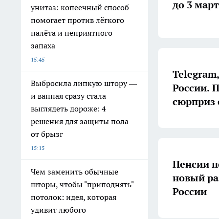
до 3 мар
унитаз: копеечный способ
помогает против лёгкого
налёта и неприятного
запаха
15:45
Telegram
Выбросила липкую штору —
России. 
и ванная сразу стала
сюрприз 
выглядеть дороже: 4
решения для защиты пола
от брызг
15:15
Пенсии п
Чем заменить обычные
новый ра
шторы, чтобы "приподнять"
России
потолок: идея, которая
удивит любого