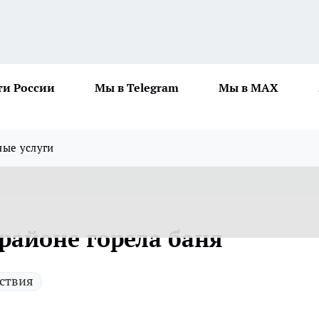
ти России
Мы в Telegram
Мы в MAX
ные услуги
районе горела баня
ствия