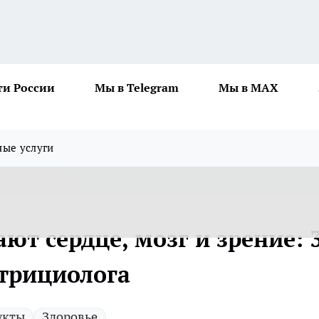
ти России
Мы в Telegram
Мы в MAX
ные услуги
т сердце, мозг и зрение: 
утрициолога
укты
Здоровье