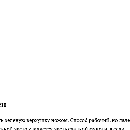
ен
ь зеленую верхушку ножом. Способ рабочий, но дал
кой часто удаляется часть сладкой мякоти, а если