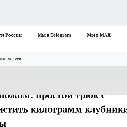
ти России
Мы в Telegram
Мы в MAX
ные услуги
ножом: простой трюк с
истить килограмм клубник
ты