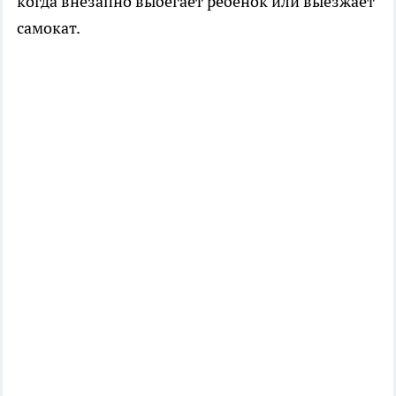
когда внезапно выбегает ребёнок или выезжает
самокат.