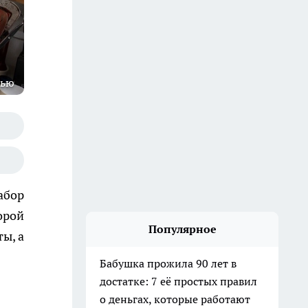
тью
абор
орой
Популярное
ы, а
Бабушка прожила 90 лет в
достатке: 7 её простых правил
о деньгах, которые работают