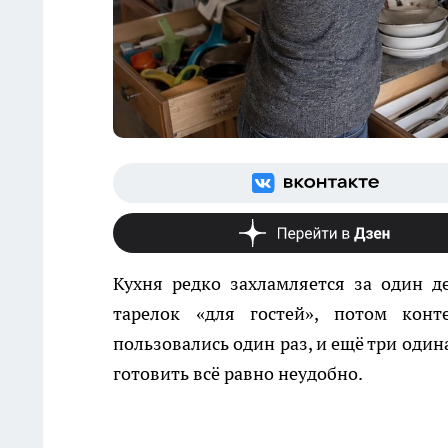
Кухня редко захламляется за один д
тарелок «для гостей», потом кон
пользовались один раз, и ещё три оди
готовить всё равно неудобно.