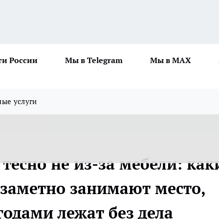
ти России
Мы в Telegram
Мы в MAX
ные услуги
 тесно не из-за мебели: как
заметно занимают место,
годами лежат без дела