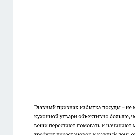
Главный признак избытка посуды – не 
кухонной утвари объективно больше, че
вещи перестают помогать и начинают 
требуют перестановок и каждый день 