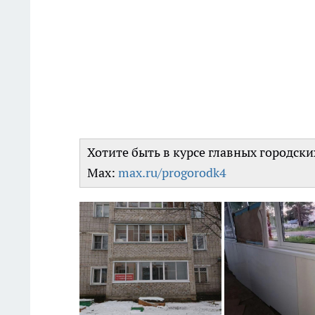
Хотите быть в курсе главных городск
Max:
max.ru/progorodk4