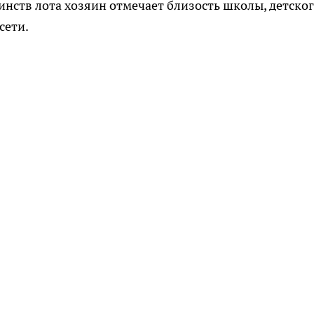
инств лота хозяин отмечает близость школы, детско
сети.