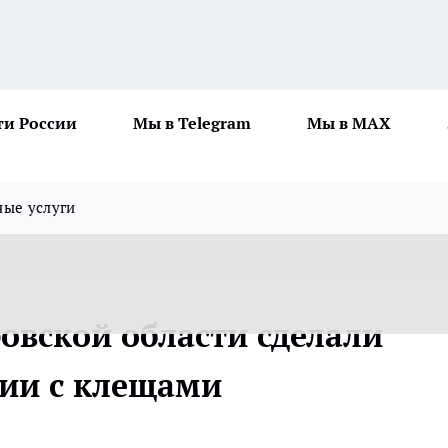
ти России
Мы в Telegram
Мы в MAX
ные услуги
овской области сделали
ции с клещами