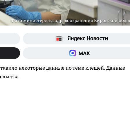
Фото министерства здравоохранения Кировской обла
ставило некоторые данные по теме клещей. Данные
ельства.