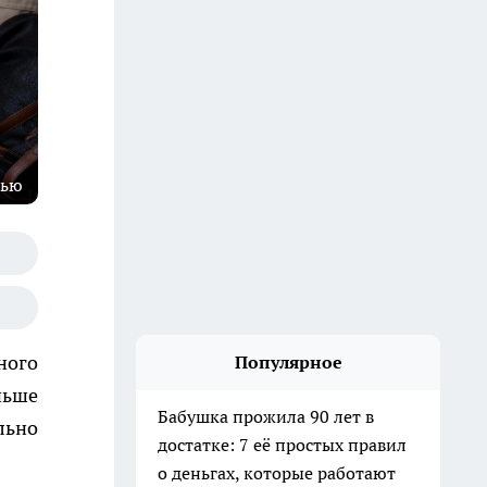
тью
ного
Популярное
ньше
Бабушка прожила 90 лет в
льно
достатке: 7 её простых правил
о деньгах, которые работают