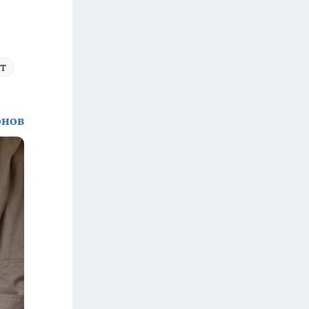
т
онов