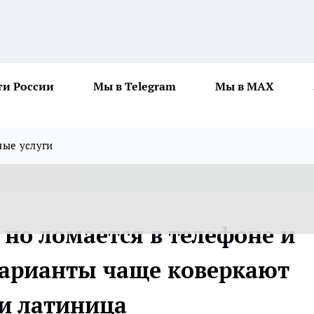
ти России
Мы в Telegram
Мы в MAX
ные услуги
 но ломается в телефоне и
варианты чаще коверкают
и латиница