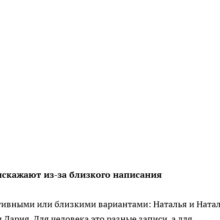
искажают из-за близкого написания
ативными или близкими вариантами: Наталья и Натал
 Дария. Для человека это разные записи, а для