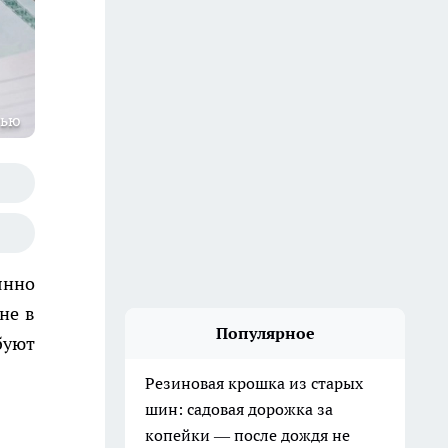
тью
янно
не в
Популярное
буют
Резиновая крошка из старых
шин: садовая дорожка за
копейки — после дождя не