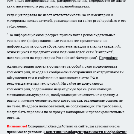
том числе воспроизведению, распространению, переработке не иначе
как с письменного разрешения правообладателя.
Редакция портала не несет ответственности за комментарии и
материалы пользователей, размещенные на сайте prochepetsk.ru и его
субдоменах.
"На информационном ресурсе применяются рекомендательные
технологии (информационные технологии предоставления
информации на основе сбора, систематизации и анализа сведений,
относящихся к предпочтениям пользователей сети "Интернет",
находящихся на территории Российской Федерации)".
Подробнее
Администрация портала оставляет за собой право модерировать
комментарии, исходя из соображений сохранения конструктивности
обсуждения тем и соблюдения законодательства РФ и
рекомендательных технологий. На сайте не допускаются
комментарии, содержащие нецензурную брань, разжигающие
межнациональную рознь, возбуждающие ненависть или вражду, а
равно унижение человеческого достоинства, размещение ссылок не
по теме. IP-адреса пользователей, не соблюдающих эти требования,
могут быть переданы по запросу в надзорные и правоохранительные
органы.
Внимание!
Совершая любые действия на сайте, вы автоматически
принимаете условия «
Политики конфиденциальности и обработки