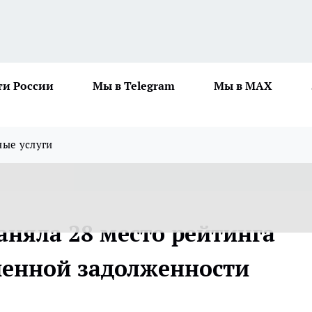
ти России
Мы в Telegram
Мы в MAX
ные услуги
аняла 28 место рейтинга
ченной задолженности