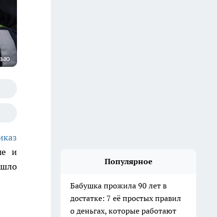
тью
иказ
ые и
Популярное
ишло
Бабушка прожила 90 лет в
достатке: 7 её простых правил
о деньгах, которые работают