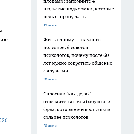
плодами: запомните 4
июльские подкормки, которые
нельзя пропускать
13 июля
ы,
вое
Жить одному — намного
полезнее: 6 советов
психологов, почему после 60
лет нужно сократить общение
с друзьями
30 июля
Спросили "как дела?" -
отвечайте как моя бабушка: 5
фраз, которые меняют жизнь
сильнее психологов
026
28 июля