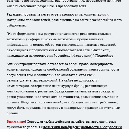
том числе воспроизведению, распространению, переработке не иначе
как с письменного разрешения правообладателя.
Редакция портала не несет ответственности за комментарии и
материалы пользователей, размещенные на сайте prochepetsk.ru и его
субдоменах.
"На информационном ресурсе применяются рекомендательные
технологии (информационные технологии предоставления
информации на основе сбора, систематизации и анализа сведений,
относящихся к предпочтениям пользователей сети "Интернет",
находящихся на территории Российской Федерации)".
Подробнее
Администрация портала оставляет за собой право модерировать
комментарии, исходя из соображений сохранения конструктивности
обсуждения тем и соблюдения законодательства РФ и
рекомендательных технологий. На сайте не допускаются
комментарии, содержащие нецензурную брань, разжигающие
межнациональную рознь, возбуждающие ненависть или вражду, а
равно унижение человеческого достоинства, размещение ссылок не
по теме. IP-адреса пользователей, не соблюдающих эти требования,
могут быть переданы по запросу в надзорные и правоохранительные
органы.
Внимание!
Совершая любые действия на сайте, вы автоматически
принимаете условия «
Политики конфиденциальности и обработки