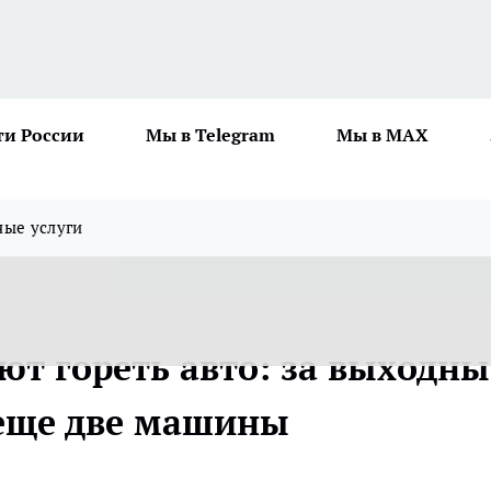
ти России
Мы в Telegram
Мы в MAX
ные услуги
ют гореть авто: за выходны
 еще две машины