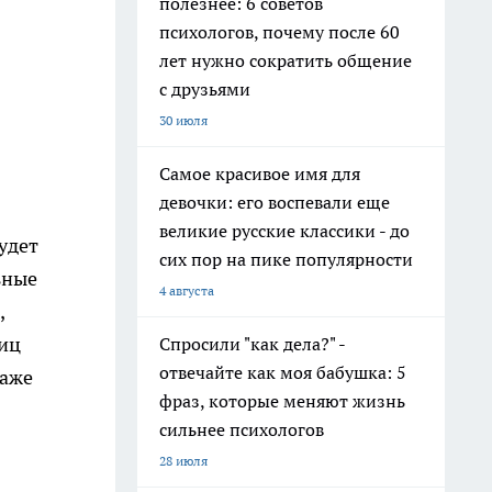
полезнее: 6 советов
психологов, почему после 60
лет нужно сократить общение
с друзьями
30 июля
Самое красивое имя для
девочки: его воспевали еще
великие русские классики - до
удет
сих пор на пике популярности
ьные
4 августа
,
ниц
Спросили "как дела?" -
отвечайте как моя бабушка: 5
даже
фраз, которые меняют жизнь
сильнее психологов
28 июля