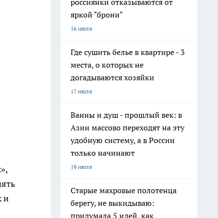
россиянки отказываются от
яркой "брони"
16 июля
Где сушить белье в квартире - 3
места, о которых не
догадываются хозяйки
17 июля
Ванны и душ - прошлый век: в
Азии массово переходят на эту
удобную систему, а в России
только начинают
19 июля
»,
иять
Старые махровые полотенца
ж и
берегу, не выкидываю:
придумала 5 идей, как