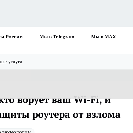
ти России
Мы в Telegram
Мы в MAX
ные услуги
кто ворует ваш Wi-Fi, и
щиты роутера от взлома
 технологии