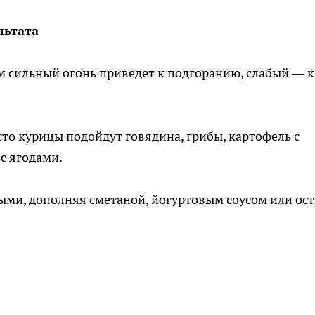
льтата
м сильный огонь приведет к подгоранию, слабый — к
сто курицы подойдут говядина, грибы, картофель с
с ягодами.
лыми, дополняя сметаной, йогуртовым соусом или ос