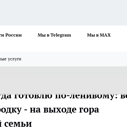
ти России
Мы в Telegram
Мы в MAX
ные услуги
да готовлю по-ленивому: в
одку - на выходе гора
й семьи