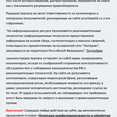
том числе воспроизведению, распространению, переработке не иначе
как с письменного разрешения правообладателя.
Редакция портала не несет ответственности за комментарии и
материалы пользователей, размещенные на сайте prochepetsk.ru и его
субдоменах.
"На информационном ресурсе применяются рекомендательные
технологии (информационные технологии предоставления
информации на основе сбора, систематизации и анализа сведений,
относящихся к предпочтениям пользователей сети "Интернет",
находящихся на территории Российской Федерации)".
Подробнее
Администрация портала оставляет за собой право модерировать
комментарии, исходя из соображений сохранения конструктивности
обсуждения тем и соблюдения законодательства РФ и
рекомендательных технологий. На сайте не допускаются
комментарии, содержащие нецензурную брань, разжигающие
межнациональную рознь, возбуждающие ненависть или вражду, а
равно унижение человеческого достоинства, размещение ссылок не
по теме. IP-адреса пользователей, не соблюдающих эти требования,
могут быть переданы по запросу в надзорные и правоохранительные
органы.
Внимание!
Совершая любые действия на сайте, вы автоматически
принимаете условия «
Политики конфиденциальности и обработки