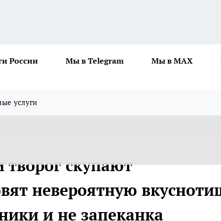
ти России
Мы в Telegram
Мы в MAX
ные услуги
 творог скупают
вят невероятную вкусноти
ники и не запеканка