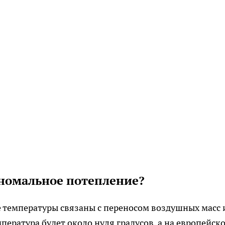
номальное потепление?
 температуры связаны с переносом воздушных масс 
пература будет около нуля градусов, а на европейск