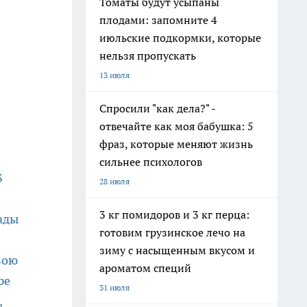
Томаты будут усыпаны
плодами: запомните 4
июльские подкормки, которые
нельзя пропускать
13 июля
Спросили "как дела?" -
отвечайте как моя бабушка: 5
фраз, которые меняют жизнь
сильнее психологов
3
28 июля
3 кг помидоров и 3 кг перца:
ады
готовим грузинское лечо на
зиму с насыщенным вкусом и
вою
ароматом специй
ре
31 июля
,