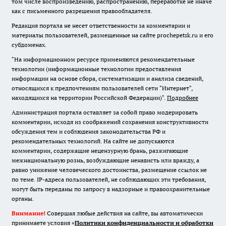
том числе воспроизведению, распространению, переработке не иначе
как с письменного разрешения правообладателя.
Редакция портала не несет ответственности за комментарии и
материалы пользователей, размещенные на сайте prochepetsk.ru и его
субдоменах.
"На информационном ресурсе применяются рекомендательные
технологии (информационные технологии предоставления
информации на основе сбора, систематизации и анализа сведений,
относящихся к предпочтениям пользователей сети "Интернет",
находящихся на территории Российской Федерации)".
Подробнее
Администрация портала оставляет за собой право модерировать
комментарии, исходя из соображений сохранения конструктивности
обсуждения тем и соблюдения законодательства РФ и
рекомендательных технологий. На сайте не допускаются
комментарии, содержащие нецензурную брань, разжигающие
межнациональную рознь, возбуждающие ненависть или вражду, а
равно унижение человеческого достоинства, размещение ссылок не
по теме. IP-адреса пользователей, не соблюдающих эти требования,
могут быть переданы по запросу в надзорные и правоохранительные
органы.
Внимание!
Совершая любые действия на сайте, вы автоматически
принимаете условия «
Политики конфиденциальности и обработки