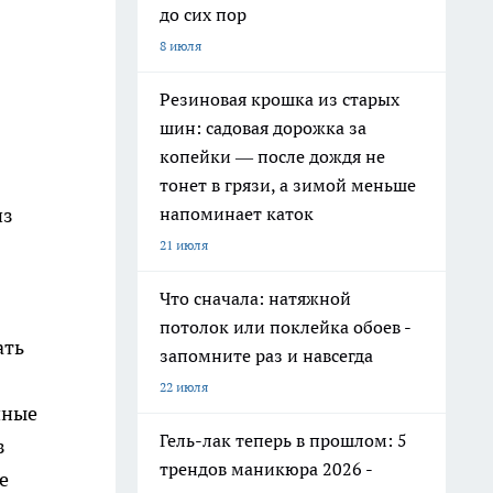
до сих пор
8 июля
Резиновая крошка из старых
шин: садовая дорожка за
копейки — после дождя не
тонет в грязи, а зимой меньше
напоминает каток
из
21 июля
Что сначала: натяжной
потолок или поклейка обоев -
ать
запомните раз и навсегда
22 июля
шные
Гель-лак теперь в прошлом: 5
з
трендов маникюра 2026 -
е