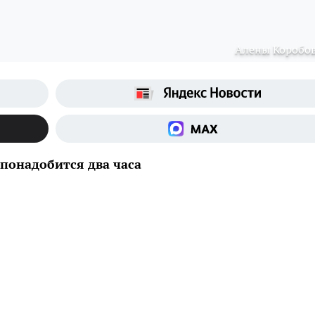
Алены Коробо
 понадобится два часа