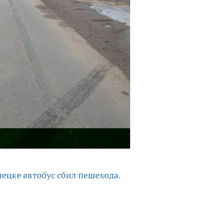
пецке автобус сбил пешехода.