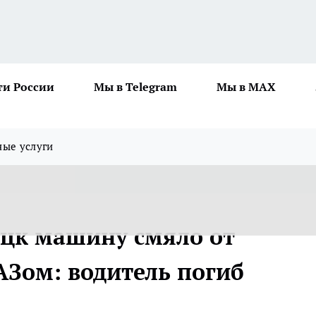
ти России
Мы в Telegram
Мы в MAX
ные услуги
ецк машину смяло от
АЗом: водитель погиб