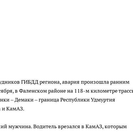
удников ГИБДД региона, авария произошла ранним
нтября, в Фаленском районе на 118-м километре трасс
енки – Демаки – граница Республики Удмуртия
а и КамАЗ.
тний мужчина. Водитель врезался в КамАЗ, которым