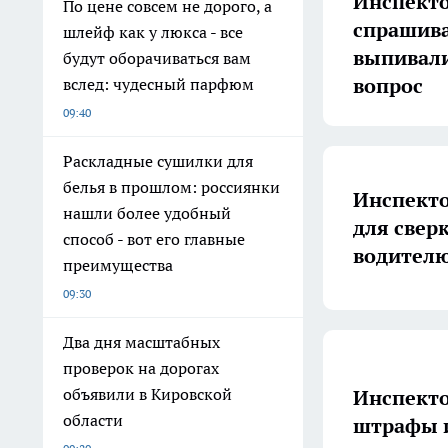
Инспекто
По цене совсем не дорого, а
спрашива
шлейф как у люкса - все
выпивали
будут оборачиваться вам
вопрос
вслед: чудесный парфюм
09:40
Раскладные сушилки для
белья в прошлом: россиянки
Инспекто
нашли более удобный
для сверк
способ - вот его главные
водител
преимущества
09:30
Два дня масштабных
проверок на дорогах
объявили в Кировской
Инспекто
области
штрафы и