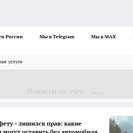
ти России
Мы в Telegram
Мы в MAX
ные услуги
Новости по тэгу
Закон
фету - лишился прав: какие
 могут оставить без автомобиля