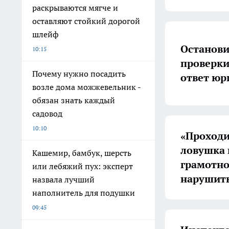
раскрываются мягче и
оставляют стойкий дорогой
шлейф
Останови
10:15
проверки:
Почему нужно посадить
ответ юр
возле дома можжевельник -
обязан знать каждый
садовод
10:10
«Проходи
ловушка 
Кашемир, бамбук, шерсть
грамотно
или лебяжий пух: эксперт
нарушить
назвала лучший
наполнитель для подушки
09:45