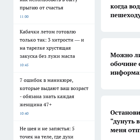
когда во
прыгаю от счастья
пешеходу
11:00
Кабачки летом готовлю
только так: 3 хитрости — и
на тарелке хрустящая
Можно ли
закуска без лужи масла
обочине 
10:45
информа
7 ошибок в маникюре,
которые выдают ваш возраст
- обязана знать каждая
женщина 47+
Останови
10:40
"дунуть в
Не шея и не запястья: 5
меня отп
точек на теле, где духи