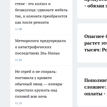
стене - это колхоз и
- обязан
безвкусица: сдвиньте мебель
так, и комната преобразится
как после ремонта
11:30
Опаснее 
Метеорологи предупредили
растет эт
о катастрофических
тысяч: Р
последствиях Эль-Ниньо
11:25
Не спрей и не спираль:
поставила у кровати
Пополнит
обычный овощ — комары
сложнее:
перестали кружить над
оплаты -
головой всю ночь
11:15