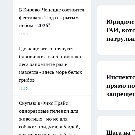
В Кирово-Чепецке состоится
фестиваль "Под открытым
Юридичес
небом - 2026"
ГАИ, кот
11:10
патруль
Где чаще всего прячутся
боровички: эти 3 признака
леса запомните раз и
навсегда - здесь море белых
Инспекто
грибов
прямо по
11:10
запрещен
Скупаю в Фикс Прайс
одноразовые пеленки для
животных - но не для
собаки: придумала 5 идей,
Шага на 
как использовать в быту -