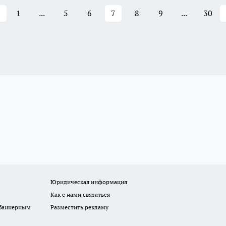
1
...
5
6
7
8
9
...
30
Юридическая информация
Как с нами связаться
 баннерным
Разместить рекламу