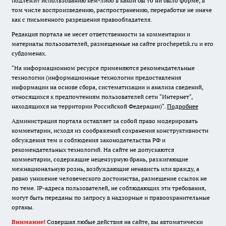
подлежит использованию кем-либо в какой бы то ни было форме, в
том числе воспроизведению, распространению, переработке не иначе
как с письменного разрешения правообладателя.
Редакция портала не несет ответственности за комментарии и
материалы пользователей, размещенные на сайте prochepetsk.ru и его
субдоменах.
"На информационном ресурсе применяются рекомендательные
технологии (информационные технологии предоставления
информации на основе сбора, систематизации и анализа сведений,
относящихся к предпочтениям пользователей сети "Интернет",
находящихся на территории Российской Федерации)".
Подробнее
Администрация портала оставляет за собой право модерировать
комментарии, исходя из соображений сохранения конструктивности
обсуждения тем и соблюдения законодательства РФ и
рекомендательных технологий. На сайте не допускаются
комментарии, содержащие нецензурную брань, разжигающие
межнациональную рознь, возбуждающие ненависть или вражду, а
равно унижение человеческого достоинства, размещение ссылок не
по теме. IP-адреса пользователей, не соблюдающих эти требования,
могут быть переданы по запросу в надзорные и правоохранительные
органы.
Внимание!
Совершая любые действия на сайте, вы автоматически