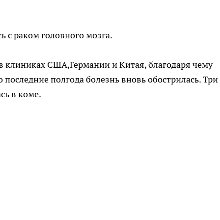
ь с раком головного мозга.
 в клиниках США,
Германии и Китая, благодаря чему
о последние полгода болезнь вновь обострилась. Три
сь в коме.