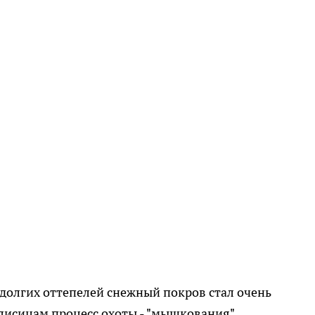
и долгих оттепелей снежный покров стал очень
 лисицам процесс охоты - "мышкования".