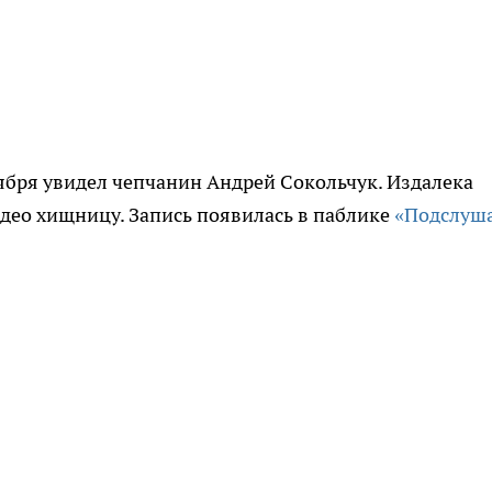
тября увидел чепчанин Андрей Сокольчук. Издалека
идео хищницу. Запись появилась в паблике
«Подслуш