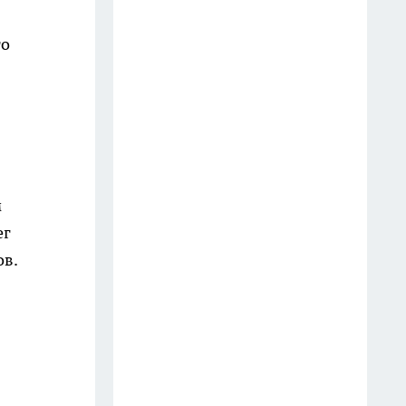
великие русские классики - до
то
сих пор на пике популярности
4 августа
Мопед для дачи пенсионеру:
какую модель купить, чтобы и
дёшево, и надёжно
24 июля
м
ег
Жить одному — намного
полезнее: 6 советов
ов.
психологов, почему после 60
лет нужно сократить общение
с друзьями
30 июля
Томаты будут усыпаны