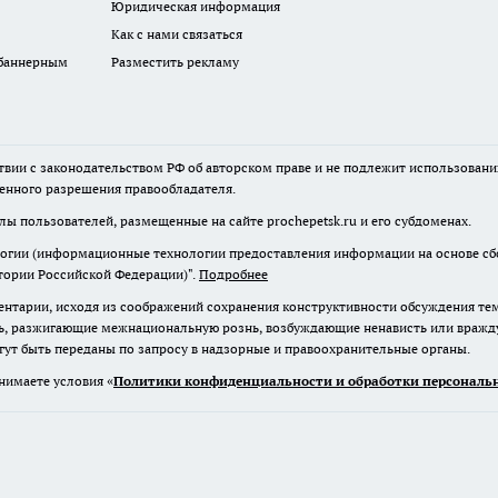
Юридическая информация
Как с нами связаться
 баннерным
Разместить рекламу
твии с законодательством РФ об авторском праве и не подлежит использовани
менного разрешения правообладателя.
лы пользователей, размещенные на сайте prochepetsk.ru и его субдоменах.
гии (информационные технологии предоставления информации на основе сбор
тории Российской Федерации)".
Подробнее
нтарии, исходя из соображений сохранения конструктивности обсуждения те
ь, разжигающие межнациональную рознь, возбуждающие ненависть или вражду,
огут быть переданы по запросу в надзорные и правоохранительные органы.
нимаете условия «
Политики конфиденциальности и обработки персональн