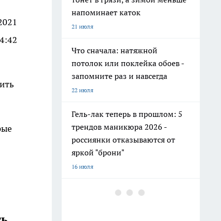
напоминает каток
2021
21 июля
4:42
Что сначала: натяжной
потолок или поклейка обоев -
запомните раз и навсегда
ить
22 июля
Гель-лак теперь в прошлом: 5
трендов маникюра 2026 -
рые
россиянки отказываются от
яркой "брони"
16 июля
Где сушить белье в квартире - 3
места, о которых не
догадываются хозяйки
ть