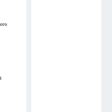
плодами: запомните 4
июльские подкормки, которые
нельзя пропускать
ого
13 июля
Спросили "как дела?" -
отвечайте как моя бабушка: 5
фраз, которые меняют жизнь
сильнее психологов
28 июля
3 кг помидоров и 3 кг перца:
й
готовим грузинское лечо на
зиму с насыщенным вкусом и
ароматом специй
31 июля