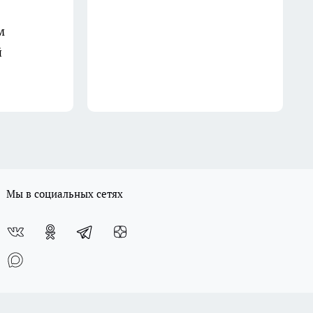
Можно ли добавлять соду в
стиральную машинку -
м
запомните раз и навсегда и
й
подружкам расскажите
23 июля
Мы в социальных сетях