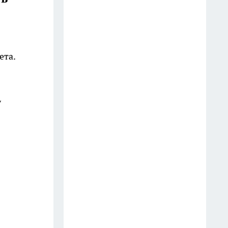
17 июля
Каким по счету родился, так и
сложится жизнь: оказывается,
ета.
очередность рождения влияет
на судьбу - мнение психолога
2 августа
у
Раскладные сушилки для белья
в прошлом: россиянки нашли
более удобный способ - вот его
преимущества
31 июля
Ванны и душ - прошлый век: в
Азии массово переходят на эту
удобную систему, а в России