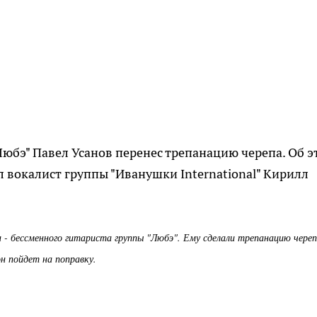
юбэ" Павел Усанов перенес трепанацию черепа. Об э
л вокалист группы "Иванушки International" Кирилл
а - бессменного гитариста группы "Любэ". Ему сделали трепанацию череп
н пойдет на поправку.