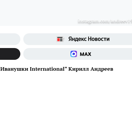
instagram.com/andreev1
Иванушки International" Кирилл Андреев