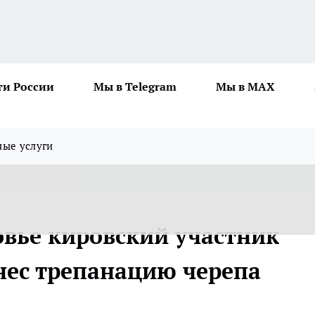
ти России
Мы в Telegram
Мы в MAX
ные услуги
вье кировский участник
нес трепанацию черепа