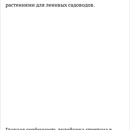
растениями для ленивых садоводов.
Главная особенность лилейника спрятана в