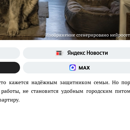
Изображение сгенерировано нейросе
асто кажется надёжным защитником семьи. Но пор
 работы, не становится удобным городским пито
вартиру.