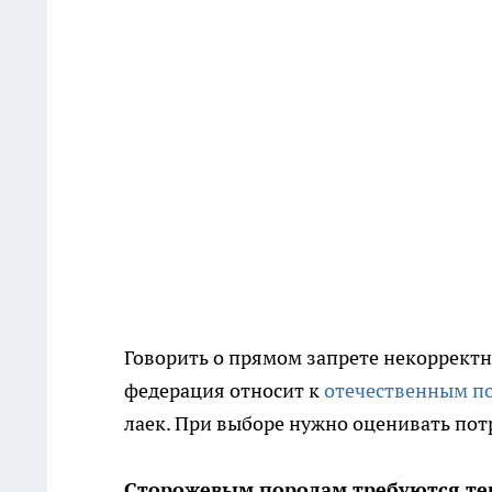
Говорить о прямом запрете некорректн
федерация относит к
отечественным п
лаек. При выборе нужно оценивать пот
Сторожевым породам требуются те