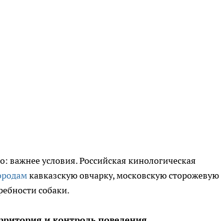
о: важнее условия. Российская кинологическая
ородам
кавказскую овчарку, московскую сторожевую
ребности собаки.
рритория и контроль поведения