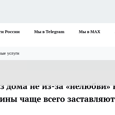
ти России
Мы в Telegram
Мы в MAX
ные услуги
 дома не из-за «нелюбви» 
чины чаще всего заставляют