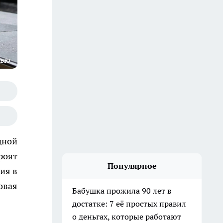
тью
дной
роят
Популярное
ия в
овая
Бабушка прожила 90 лет в
достатке: 7 её простых правил
о деньгах, которые работают