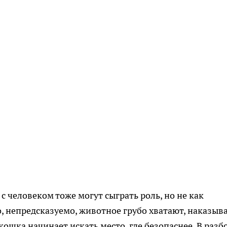
с человеком тоже могут сыграть роль, но не как
, непредсказуемо, животное грубо хватают, наказыв
ошка начинает искать место, где безопаснее. В разб